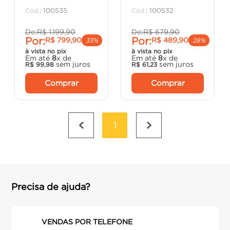
porta
8
º
:
100535
:
100532
vaso sanitário
9
º
De:
R$
1
.
199
,
90
De:
R$
679
,
90
Por:
Por:
R$
799
,
90
R$
489
,
90
cadeira
10
º
33%
28%
à vista no pix
à vista no pix
Em até
8
x de
Em até
8
x de
sem juros
sem juros
R$
99
,
98
R$
61
,
23
Comprar
Comprar
1
Precisa de ajuda?
VENDAS POR TELEFONE