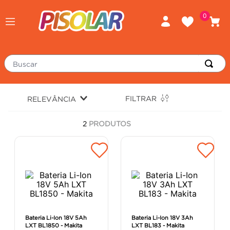
0
Buscar
TERMOS MAIS BUSCADOS
FILTRAR
RELEVÂNCIA
piso
1
º
2
PRODUTOS
porcelanato
2
º
revestimento
3
º
tinta
4
º
massa corrida
5
º
chuveiro
6
º
argamassa
7
º
Bateria Li-Ion 18V 5Ah
Bateria Li-Ion 18V 3Ah
LXT BL1850 - Makita
LXT BL183 - Makita