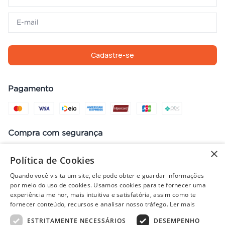
Cadastre-se
Pagamento
Compra com segurança
×
Política de Cookies
Quando você visita um site, ele pode obter e guardar informações
Preços, promoções, condições de pagamento e frete válidos apenas
por meio do uso de cookies. Usamos cookies para te fornecer uma
para compras no site. Em caso de divergência, prevalece o valor do
experiência melhor, mais intuitiva e satisfatória, assim como te
carrinho no fechamento do pedido. Vendas sujeitas à análise e
fornecer conteúdo, recursos e analisar nosso tráfego.
Ler mais
disponibilidade de estoque. Imagens ilustrativas.
ESTRITAMENTE NECESSÁRIOS
DESEMPENHO