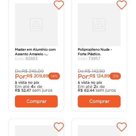
Cadeira de Praia Creta
Cadeira Deluxe de
Master em Alumínio com
Polipropileno Nude -
Assento Amarelo -
Forte Plástico.
:
82883
:
73957
Tramontina.
De:
R$
245
,
00
De:
R$
142
,
90
Por:
Por:
R$
209
,
89
R$
124
,
89
14%
13%
à vista no pix
à vista no pix
Em até
4
x de
Em até
2
x de
sem juros
sem juros
R$
52
,
47
R$
62
,
44
Comprar
Comprar