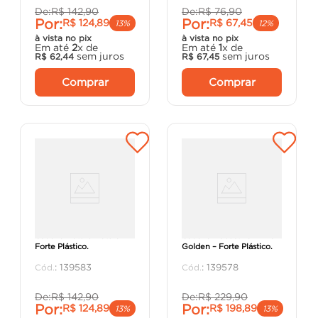
De:
R$
142
,
90
De:
R$
76
,
90
Por:
Por:
R$
124
,
89
R$
67
,
45
13%
12%
à vista no pix
à vista no pix
Em até
2
x de
Em até
1
x de
sem juros
sem juros
R$
62
,
44
R$
67
,
45
Comprar
Comprar
Cadeira Nature Natural –
Cadeira Robust Palhinha
Forte Plástico.
Golden – Forte Plástico.
:
139583
:
139578
De:
R$
142
,
90
De:
R$
229
,
90
Por:
Por:
R$
124
,
89
R$
198
,
89
13%
13%