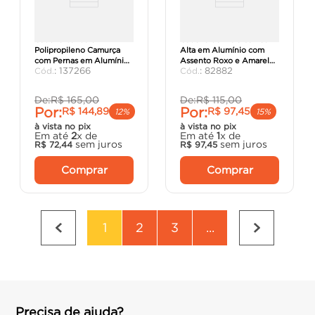
Cadeira Vanda em
Cadeira de Praia Samoa
Polipropileno Camurça
Alta em Alumínio com
com Pernas em Alumínio -
Assento Roxo e Amarelo -
:
137266
:
82882
Tramontina.
Tramontina.
De:
R$
165
,
00
De:
R$
115
,
00
Por:
Por:
R$
144
,
89
R$
97
,
45
12%
15%
à vista no pix
à vista no pix
Em até
2
x de
Em até
1
x de
sem juros
sem juros
R$
72
,
44
R$
97
,
45
Comprar
Comprar
1
2
3
...
Precisa de ajuda?