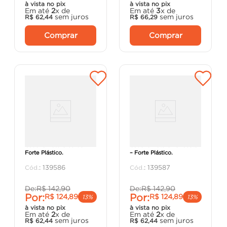
à vista no pix
à vista no pix
Em até
2
x de
Em até
3
x de
sem juros
sem juros
R$
62
,
44
R$
66
,
29
Comprar
Comprar
Cadeira Nature Verde –
Cadeira Nature Terracota
Forte Plástico.
– Forte Plástico.
:
139586
:
139587
De:
R$
142
,
90
De:
R$
142
,
90
Por:
Por:
R$
124
,
89
R$
124
,
89
13%
13%
à vista no pix
à vista no pix
Em até
2
x de
Em até
2
x de
sem juros
sem juros
R$
62
,
44
R$
62
,
44