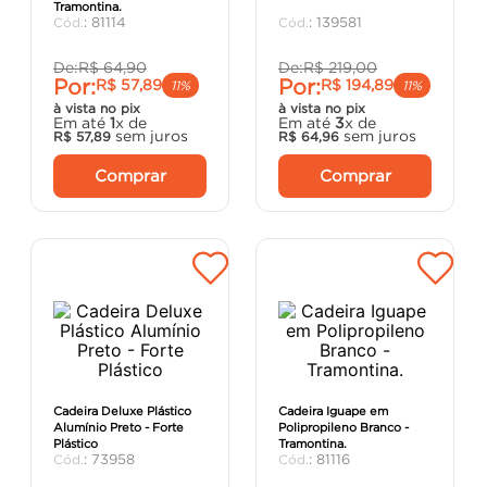
Tramontina.
porta
8
º
:
81114
:
139581
vaso sanitário
9
º
De:
R$
64
,
90
De:
R$
219
,
00
Por:
Por:
R$
57
,
89
R$
194
,
89
cadeira
10
º
11%
11%
à vista no pix
à vista no pix
Em até
1
x de
Em até
3
x de
sem juros
sem juros
R$
57
,
89
R$
64
,
96
Comprar
Comprar
Cadeira Deluxe Plástico
Cadeira Iguape em
Alumínio Preto - Forte
Polipropileno Branco -
Plástico
Tramontina.
:
73958
:
81116