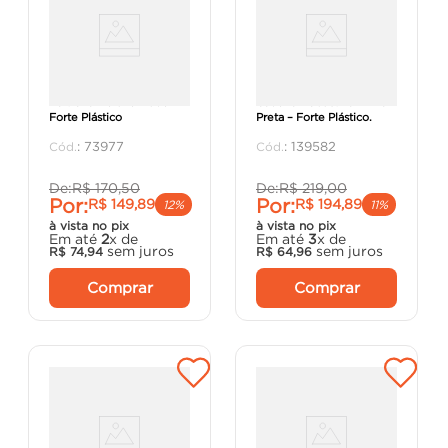
Poltrona Deluxe Nude-
Cadeira Robust Palhinha
Forte Plástico
Preta – Forte Plástico.
:
73977
:
139582
De:
R$
170
,
50
De:
R$
219
,
00
Por:
Por:
R$
149
,
89
R$
194
,
89
12%
11%
à vista no pix
à vista no pix
Em até
2
x de
Em até
3
x de
sem juros
sem juros
R$
74
,
94
R$
64
,
96
Comprar
Comprar