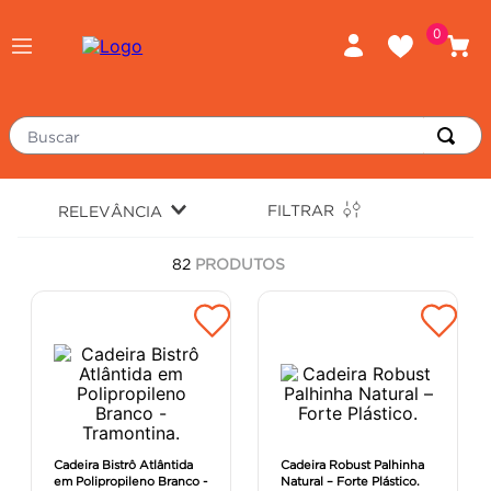
0
Buscar
TERMOS MAIS BUSCADOS
FILTRAR
RELEVÂNCIA
piso
1
º
82
PRODUTOS
porcelanato
2
º
revestimento
3
º
tinta
4
º
massa corrida
5
º
chuveiro
6
º
argamassa
7
º
Cadeira Bistrô Atlântida
Cadeira Robust Palhinha
em Polipropileno Branco -
Natural – Forte Plástico.