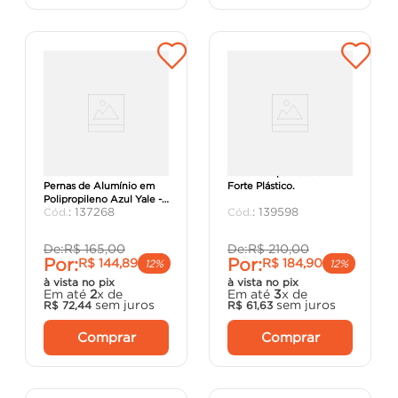
Cadeira Vanda com
Cadeira Ripa Natural -
Pernas de Alumínio em
Forte Plástico.
Polipropileno Azul Yale -
:
137268
:
139598
Tramontina.
De:
R$
165
,
00
De:
R$
210
,
00
Por:
Por:
R$
144
,
89
R$
184
,
90
12%
12%
à vista no pix
à vista no pix
Em até
2
x de
Em até
3
x de
sem juros
sem juros
R$
72
,
44
R$
61
,
63
Comprar
Comprar