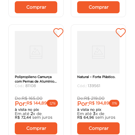
Comprar
Comprar
Cadeira Vanda Summa em
Cadeira Robust Cross
Polipropileno Camurça
Natural – Forte Plástico.
com Pernas de Alumínio -
:
81108
:
139561
Tramontina.
De:
R$
165
,
00
De:
R$
219
,
00
Por:
Por:
R$
144
,
89
R$
194
,
89
12%
11%
à vista no pix
à vista no pix
Em até
2
x de
Em até
3
x de
sem juros
sem juros
R$
72
,
44
R$
64
,
96
Comprar
Comprar