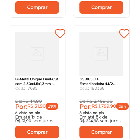
Comprar
Comprar
Lâmina de Serra Tico-Tico
Conjunto Kit Furadeira
Bi-Metal Unique Dual-Cut
GSB185LI +
com 2 50x4,5x1,3mm -
Esmerilhadeira 4.1/2
:
17695
:
180338
Starret.
GWS180LI 2B 18V - Bosch
De:
R$
44
,
90
De:
R$
2
.
499
,
00
Por:
Por:
R$
31
,
90
R$
1
.
799
,
90
29%
28%
à vista no pix
à vista no pix
Em até
1
x de
Em até
8
x de
sem juros
sem juros
R$
31
,
90
R$
224
,
98
Comprar
Comprar