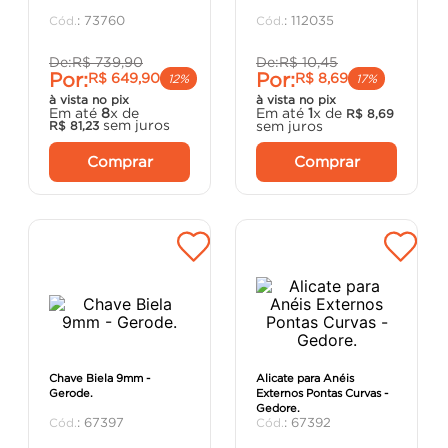
porta
8
º
:
73760
:
112035
cimento
9
º
De:
R$
739
,
90
De:
R$
10
,
45
Por:
Por:
R$
649
,
90
R$
8
,
69
cadeira
10
º
12%
17%
à vista no pix
à vista no pix
Em até
8
x de
Em até
1
x de
R$
8
,
69
sem juros
sem juros
R$
81
,
23
Comprar
Comprar
Chave Biela 9mm -
Alicate para Anéis
Gerode.
Externos Pontas Curvas -
Gedore.
:
67397
:
67392