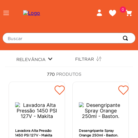
0
Buscar
TERMOS MAIS BUSCADOS
FILTRAR
RELEVÂNCIA
piso
1
º
770
PRODUTOS
porcelanato
2
º
revestimento
3
º
tinta
4
º
massa corrida
5
º
chuveiro
6
º
argamassa
7
º
Lavadora Alta Pressão
Desengripante Spray
1450 PSI 127V - Makita
Orange 250ml - Baston.