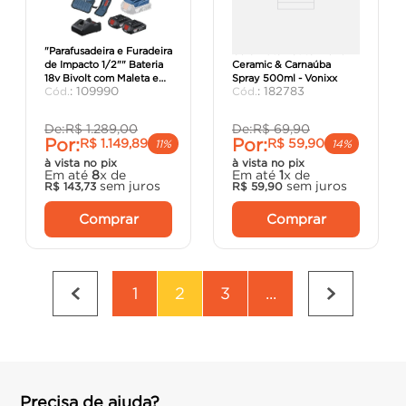
"Parafusadeira e Furadeira
Cera Automotiva Blend
de Impacto 1/2"" Bateria
Ceramic & Carnaúba
18v Bivolt com Maleta e
Spray 500ml - Vonixx
:
109990
:
182783
Acessórios GSB185-Li -
Bos"
De:
R$
1
.
289
,
00
De:
R$
69
,
90
Por:
Por:
R$
1
.
149
,
89
R$
59
,
90
11%
14%
à vista no pix
à vista no pix
Em até
8
x de
Em até
1
x de
sem juros
sem juros
R$
143
,
73
R$
59
,
90
Comprar
Comprar
1
2
3
...
Precisa de ajuda?