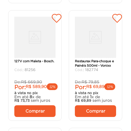
Serra Marmore GDC 150
Restaurador Automotivo
127V com Maleta - Bosch.
Restaurax Para-choque e
Painéis 500ml - Vonixx
:
81256
:
182774
De:
R$
669
,
90
De:
R$
79
,
85
Por:
Por:
R$
589
,
90
R$
69
,
89
12%
12%
à vista no pix
à vista no pix
Em até
8
x de
Em até
1
x de
sem juros
sem juros
R$
73
,
73
R$
69
,
89
Comprar
Comprar