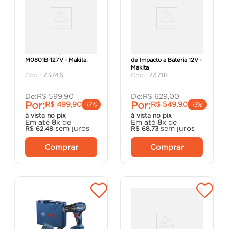
Furadeira Impacto
Parafusadeira e Furadeira
M0801B-127V - Makita.
de Impacto a Bateria 12V -
Makita
:
73746
:
73718
De:
R$
599
,
90
De:
R$
629
,
00
Por:
Por:
R$
499
,
90
R$
549
,
90
17%
13%
à vista no pix
à vista no pix
Em até
8
x de
Em até
8
x de
sem juros
sem juros
R$
62
,
48
R$
68
,
73
Comprar
Comprar