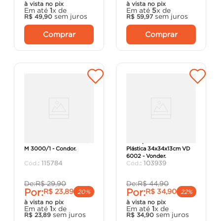
à vista no pix
à vista no pix
Em até
1
x de
Em até
5
x de
sem juros
sem juros
R$
49
,
90
R$
59
,
97
Comprar
Comprar
Luva de Nitrilo Tamanho
Caixa para Ferramentas
M 3000/1 - Condor.
Plástica 34x34x13cm VD
6002 - Vonder.
:
115784
:
103939
De:
R$
29
,
90
De:
R$
44
,
90
Por:
Por:
R$
23
,
89
R$
34
,
90
20%
22%
à vista no pix
à vista no pix
Em até
1
x de
Em até
1
x de
sem juros
sem juros
R$
23
,
89
R$
34
,
90