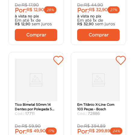
De:
R$
17
,
90
De:
R$
44
,
90
Por:
Por:
R$
12
,
90
R$
32
,
90
28%
27%
à vista no pix
à vista no pix
Em até
1
x de
Em até
1
x de
sem juros
sem juros
R$
12
,
90
R$
32
,
90
Comprar
Comprar
Lâmina para Serra Tico-
Kit De Pontas e Brocas
Tico Bimetal 50mm 14
Em Titânio X-Line Com
Dentes por Polegada 5
103 Peças - Bosch
:
17711
:
72886
Peças - Starrett.
De:
R$
59
,
90
De:
R$
394
,
89
Por:
Por:
R$
49
,
90
R$
299
,
89
17%
24%