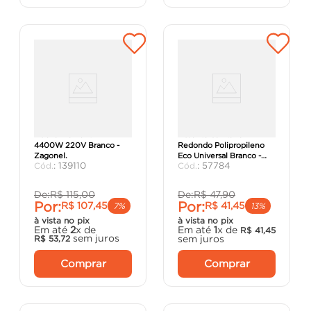
Ducha Moment 4T
Assento Sanitário
4400W 220V Branco -
Redondo Polipropileno
Zagonel.
Eco Universal Branco -
:
139110
:
57784
Celite.
De:
R$
115
,
00
De:
R$
47
,
90
Por:
Por:
R$
107
,
45
R$
41
,
45
7%
13%
à vista no pix
à vista no pix
Em até
2
x de
Em até
1
x de
R$
41
,
45
sem juros
sem juros
R$
53
,
72
Comprar
Comprar