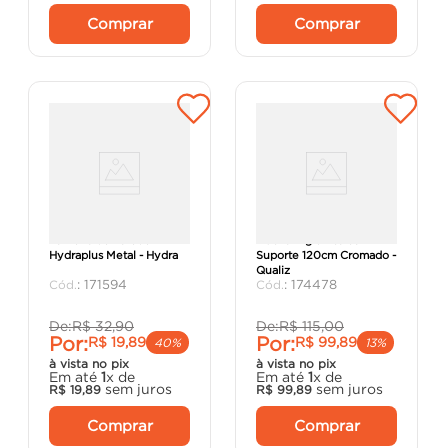
Comprar
Comprar
Torneira de Parede
Ducha Higiênica com
Hydraplus Metal - Hydra
Suporte 120cm Cromado -
Qualiz
:
171594
:
174478
De:
R$
32
,
90
De:
R$
115
,
00
Por:
Por:
R$
19
,
89
R$
99
,
89
40%
13%
à vista no pix
à vista no pix
Em até
1
x de
Em até
1
x de
sem juros
sem juros
R$
19
,
89
R$
99
,
89
Comprar
Comprar