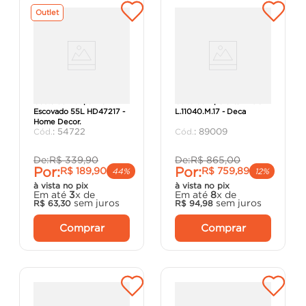
Outlet
Cesto de Roupa Inox
Cuba de Apoio QD 40CM
Escovado 55L HD47217 -
L.11040.M.17 - Deca
Home Decor.
:
54722
:
89009
De:
R$
339
,
90
De:
R$
865
,
00
Por:
Por:
R$
189
,
90
R$
759
,
89
44%
12%
à vista no pix
à vista no pix
Em até
3
x de
Em até
8
x de
sem juros
sem juros
R$
63
,
30
R$
94
,
98
Comprar
Comprar