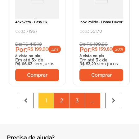
Cuba em Aço Inox
Cuba de Embutir 64x54
43x37cm - Casa Ok.
Inox Polido - Home Decor
:
71967
:
55170
De:
R$
415
,
10
De:
R$
199
,
90
Por:
Por:
R$
199
,
90
R$
159
,
89
52%
20%
à vista no pix
à vista no pix
Em até
3
x de
Em até
3
x de
sem juros
sem juros
R$
66
,
63
R$
53
,
29
Comprar
Comprar
1
2
3
...
Precisa de ajuda?