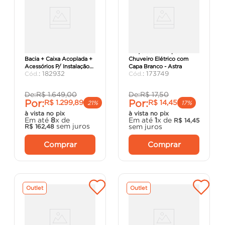
Kit Vaso Sanitário Prime
Braço de 30cm para
Bacia + Caixa Acoplada +
Chuveiro Elétrico com
Acessórios P/ Instalação
Capa Branco - Astra
:
182932
:
173749
3/6L JA041 - Qualiz
De:
R$
1
.
649
,
00
De:
R$
17
,
50
Por:
Por:
R$
1
.
299
,
89
R$
14
,
45
21%
17%
à vista no pix
à vista no pix
Em até
8
x de
Em até
1
x de
R$
14
,
45
sem juros
sem juros
R$
162
,
48
Comprar
Comprar
Outlet
Outlet