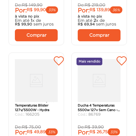
De:
R$
149
,
90
De:
R$
219
,
00
Por:
Por:
R$
99
,
90
R$
139
,
89
33%
36%
à vista no pix
à vista no pix
Em até
1
x de
Em até
2
x de
sem juros
sem juros
R$
99
,
90
R$
69
,
94
Comprar
Comprar
Mais vendido
Chuveiro Elétrico Spot 8
Ducha Elétrica Minha
Temperaturas Blister
Ducha 4 Temperaturas
127v/5500W - Hydra
5500w 127v Sem Cano -
:
166205
:
86769
Hydra.
De:
R$
75
,
00
De:
R$
39
,
90
Por:
Por:
R$
49
,
89
R$
26
,
75
33%
33%