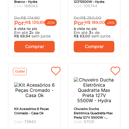
Branco - Hydra
127/5500W - Hydra
porta
8
º
:
169043
:
105744
vaso sanitário
9
º
De:
R$
174
,
90
De:
R$
250
,
00
Por:
Por:
R$
139
,
89
R$
189
,
00
cadeira
10
º
20%
24%
à vista no pix
à vista no pix
Em até
2
x de
Em até
3
x de
sem juros
sem juros
R$
69
,
94
R$
63
,
00
Comprar
Comprar
Outlet
Kit Acessórios 6 Peças
Chuveiro Ducha
Cromado - Casa Ok
Eletrônica Quadratta Max
Preta 127V 5500W -
:
75842
:
57531
Hydra