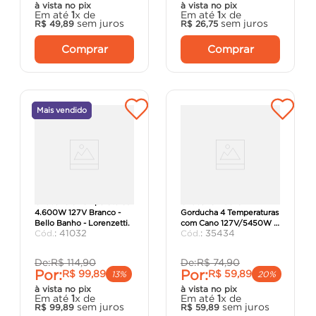
à vista no pix
à vista no pix
Em até
1
x de
Em até
1
x de
sem juros
sem juros
R$
49
,
89
R$
26
,
75
Comprar
Comprar
Mais vendido
Chuveiro 3 Temperaturas
Chuveiro Ducha
4.600W 127V Branco -
Gorducha 4 Temperaturas
Bello Banho - Lorenzetti.
com Cano 127V/5450W -
:
41032
:
35434
Hydra
De:
R$
114
,
90
De:
R$
74
,
90
Por:
Por:
R$
99
,
89
R$
59
,
89
13%
20%
à vista no pix
à vista no pix
Em até
1
x de
Em até
1
x de
sem juros
sem juros
R$
99
,
89
R$
59
,
89