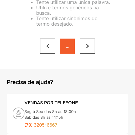
Tente utilizar uma única palavra.
porta
8
º
Utilize termos genéricos na
busca.
vaso sanitário
9
º
Tente utilizar sinônimos do
termo desejado.
cadeira
10
º
...
Precisa de ajuda?
VENDAS POR TELEFONE
Seg à Sex das 8h às 18:00h
Sáb das 8h às 14:15h
(79) 3205-6667