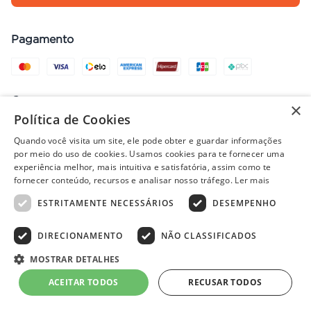
Pagamento
Compra com segurança
×
Política de Cookies
Quando você visita um site, ele pode obter e guardar informações
por meio do uso de cookies. Usamos cookies para te fornecer uma
Preços, promoções, condições de pagamento e frete válidos apenas
experiência melhor, mais intuitiva e satisfatória, assim como te
para compras no site. Em caso de divergência, prevalece o valor do
fornecer conteúdo, recursos e analisar nosso tráfego.
Ler mais
carrinho no fechamento do pedido. Vendas sujeitas à análise e
ESTRITAMENTE NECESSÁRIOS
DESEMPENHO
disponibilidade de estoque. Imagens ilustrativas.
DIRECIONAMENTO
NÃO CLASSIFICADOS
© 2022 - PISOLAR | CNPJ: 32.868.002/0004-36 | Rua Quirino, 1294
MOSTRAR DETALHES
- Aracaju/SE - CEP 49040-700
ACEITAR TODOS
RECUSAR TODOS
Powered by
Developed by