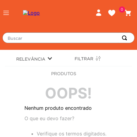
0
Buscar
TERMOS MAIS BUSCADOS
FILTRAR
RELEVÂNCIA
piso
1
º
PRODUTOS
porcelanato
2
º
revestimento
3
º
OOPS!
tinta
4
º
Nenhum produto encontrado
massa corrida
5
º
O que eu devo fazer?
chuveiro
6
º
argamassa
7
º
Verifique os termos digitados.