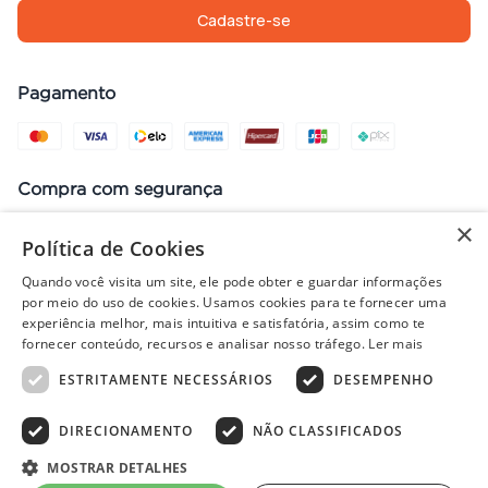
Cadastre-se
Pagamento
Compra com segurança
×
Política de Cookies
Quando você visita um site, ele pode obter e guardar informações
Preços, promoções, condições de pagamento e frete válidos apenas
por meio do uso de cookies. Usamos cookies para te fornecer uma
para compras no site. Em caso de divergência, prevalece o valor do
experiência melhor, mais intuitiva e satisfatória, assim como te
carrinho no fechamento do pedido. Vendas sujeitas à análise e
fornecer conteúdo, recursos e analisar nosso tráfego.
Ler mais
disponibilidade de estoque. Imagens ilustrativas.
ESTRITAMENTE NECESSÁRIOS
DESEMPENHO
DIRECIONAMENTO
NÃO CLASSIFICADOS
© 2022 - PISOLAR | CNPJ: 32.868.002/0004-36 | Rua Quirino, 1294
- Aracaju/SE - CEP 49040-700
MOSTRAR DETALHES