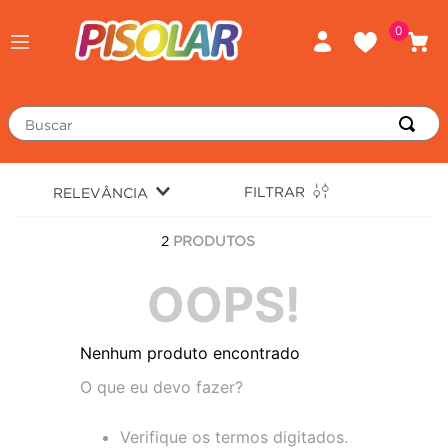
0
Buscar
TERMOS MAIS BUSCADOS
FILTRAR
RELEVÂNCIA
piso
1
º
2
PRODUTOS
porcelanato
2
º
revestimento
3
º
OOPS!
tinta
4
º
Nenhum produto encontrado
massa corrida
5
º
O que eu devo fazer?
chuveiro
6
º
argamassa
7
º
Verifique os termos digitados.