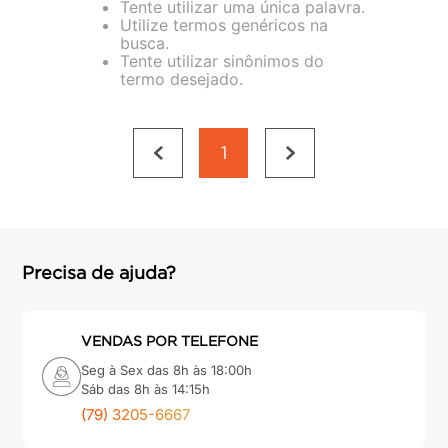
Tente utilizar uma única palavra.
porta
8
º
Utilize termos genéricos na
busca.
cimento
9
º
Tente utilizar sinônimos do
termo desejado.
cadeira
10
º
1
Precisa de ajuda?
VENDAS POR TELEFONE
Seg à Sex das 8h às 18:00h
Sáb das 8h às 14:15h
(79) 3205-6667