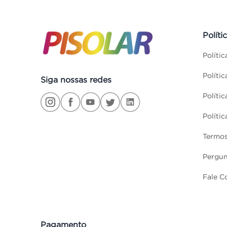
Políti
Políti
Políti
Siga nossas redes
Políti
Políti
Termos
Pergun
Fale C
Pagamento