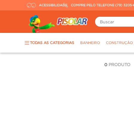
ACESSIBILIDADE
COMPRE PELO TELEFONE (79) 3205-
Buscar
TERMOS MAIS BUSCADOS
TODAS AS CATEGORIAS
BANHEIRO
CONSTRUÇÃO
piso
1
º
porcelanato
2
º
0
PRODUTO
revestimento
3
º
tinta
4
º
massa corrida
5
º
chuveiro
6
º
argamassa
7
º
porta
8
º
vaso sanitário
9
º