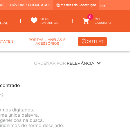
TAS
DÚVIDAS? CLIQUE AQUI!
Mestres da Construção
0
U
MEUS
FAVORITOS
PORTAS, JANELAS E
OUTLET
TÁTEIS
ACESSÓRIOS
ORDENAR POR
RELEVÂNCIA
contrado
r?
ermos digitados.
 uma única palavra.
 genéricos na busca.
 sinônimos do termo desejado.