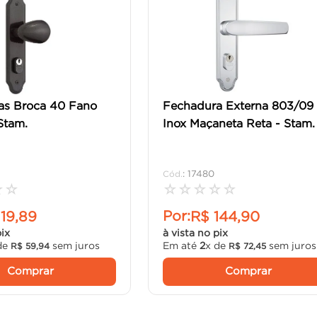
as Broca 40 Fano
Fechadura Externa 803/09
Stam.
Inox Maçaneta Reta - Stam.
:
17480
☆
☆
☆
☆
☆
☆
☆
Por:
119
,
89
R$
144
,
90
pix
à vista no pix
de
sem juros
Em até
2
x de
sem juros
R$
59
,
94
R$
72
,
45
Comprar
Comprar