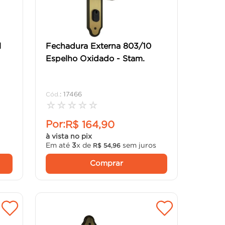
l
Fechadura Externa 803/10
Espelho Oxidado - Stam.
:
17466
☆
☆
☆
☆
☆
Por:
R$
164
,
90
à vista no pix
s
Em até
3
x de
sem juros
R$
54
,
96
Comprar