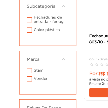
Subcategoria
fechaduras de
entrada - ferrag.
caixa plástica
Fechadur
803/10 - 
Marca
:
70294
☆
☆
☆
stam
Por:
R$
vonder
à vista no 
Em até
2
x 
Faixas De Preço