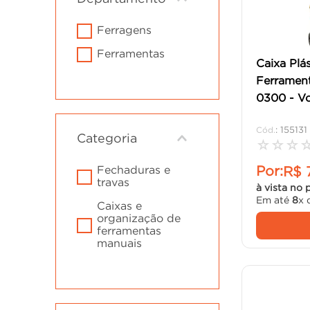
cadeira
10
º
ferragens
ferramentas
Caixa Plás
Ferramen
0300 - V
:
155131
Categoria
☆
☆
☆
fechaduras e
Por:
R$
travas
à vista no 
Em até
8
x 
caixas e
organização de
ferramentas
manuais