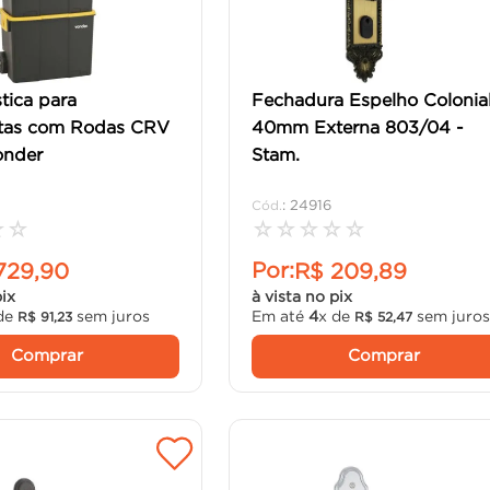
tica para
Fechadura Espelho Colonia
tas com Rodas CRV
40mm Externa 803/04 -
onder
Stam.
:
24916
☆
☆
☆
☆
☆
☆
☆
Por:
729
,
90
R$
209
,
89
pix
à vista no pix
de
sem juros
Em até
4
x de
sem juro
R$
91
,
23
R$
52
,
47
Comprar
Comprar