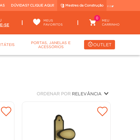
TAS
DÚVIDAS? CLIQUE AQUI!
Mestres da Construção
0
U
MEUS
FAVORITOS
PORTAS, JANELAS E
OUTLET
TÁTEIS
ACESSÓRIOS
ORDENAR POR
RELEVÂNCIA