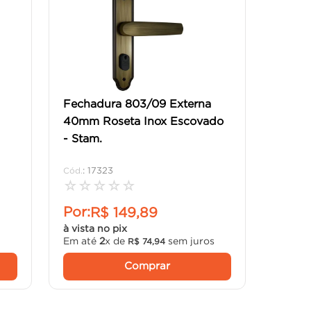
Fechadura 803/09 Externa
40mm Roseta Inox Escovado
- Stam.
:
17323
☆
☆
☆
☆
☆
Por:
R$
149
,
89
à vista no pix
Em até
2
x de
sem juros
R$
74
,
94
Comprar