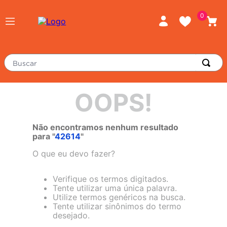
0
Buscar
TERMOS MAIS BUSCADOS
OOPS!
porcelanato
1
º
piso
2
º
Não encontramos nenhum resultado
para "
42614
"
revestimento
3
º
O que eu devo fazer?
tinta
4
º
massa corrida
Verifique os termos digitados.
5
º
Tente utilizar uma única palavra.
chuveiro
6
º
Utilize termos genéricos na busca.
Tente utilizar sinônimos do termo
porta
7
º
desejado.