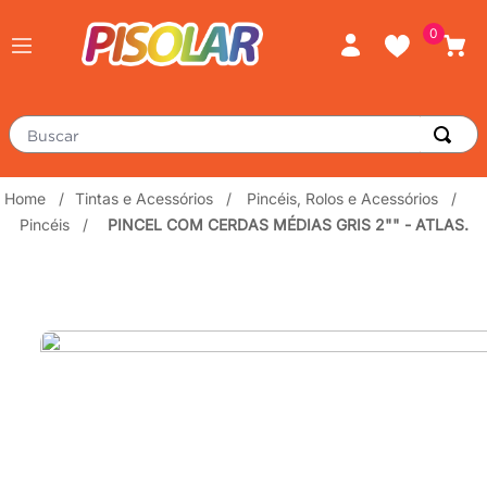
0
Buscar
TERMOS MAIS BUSCADOS
Tintas e Acessórios
Pincéis, Rolos e Acessórios
Pincéis
PINCEL COM CERDAS MÉDIAS GRIS 2"" - ATLAS.
piso
1
º
porcelanato
2
º
revestimento
3
º
tinta
4
º
massa corrida
5
º
chuveiro
6
º
argamassa
7
º