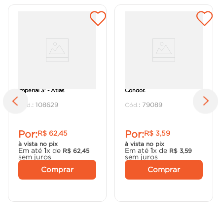
Trincha para Pintura Reta
Trincha recorT 727 1/2' -
Imperial 3' - Atlas
Condor.
:
108629
:
79089
Por:
Por:
R$
62
,
45
R$
3
,
59
à vista no pix
à vista no pix
Em até
1
x de
Em até
1
x de
R$
62
,
45
R$
3
,
59
sem juros
sem juros
Comprar
Comprar