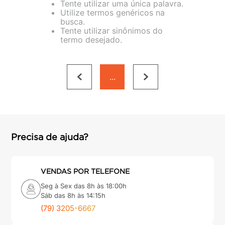
Tente utilizar uma única palavra.
porta
8
º
Utilize termos genéricos na
busca.
cimento
9
º
Tente utilizar sinônimos do
termo desejado.
cadeira
10
º
...
Precisa de ajuda?
VENDAS POR TELEFONE
Seg à Sex das 8h às 18:00h
Sáb das 8h às 14:15h
(79) 3205-6667