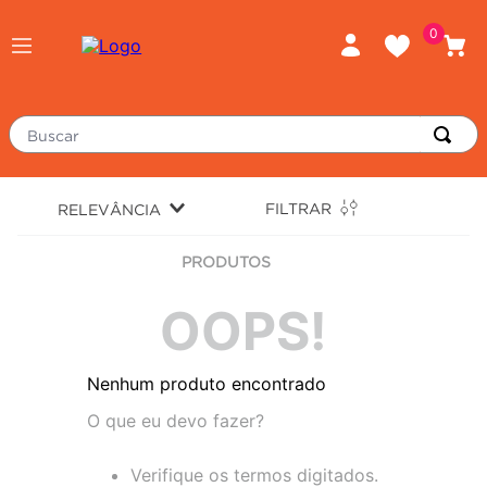
0
Buscar
TERMOS MAIS BUSCADOS
FILTRAR
RELEVÂNCIA
piso
1
º
PRODUTOS
porcelanato
2
º
revestimento
3
º
OOPS!
tinta
4
º
Nenhum produto encontrado
massa corrida
5
º
O que eu devo fazer?
chuveiro
6
º
argamassa
7
º
Verifique os termos digitados.