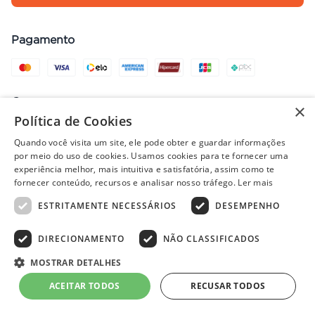
Pagamento
Compra com segurança
×
Política de Cookies
Quando você visita um site, ele pode obter e guardar informações
por meio do uso de cookies. Usamos cookies para te fornecer uma
Preços, promoções, condições de pagamento e frete válidos apenas
experiência melhor, mais intuitiva e satisfatória, assim como te
para compras no site. Em caso de divergência, prevalece o valor do
fornecer conteúdo, recursos e analisar nosso tráfego.
Ler mais
carrinho no fechamento do pedido. Vendas sujeitas à análise e
ESTRITAMENTE NECESSÁRIOS
DESEMPENHO
disponibilidade de estoque. Imagens ilustrativas.
DIRECIONAMENTO
NÃO CLASSIFICADOS
© 2022 - PISOLAR | CNPJ: 32.868.002/0004-36 | Rua Quirino, 1294
MOSTRAR DETALHES
- Aracaju/SE - CEP 49040-700
ACEITAR TODOS
RECUSAR TODOS
Powered by
Developed by